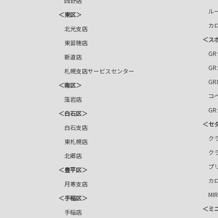
西野店
ルー
＜東区＞
カロ
北光支店
＜ス
東苗穂店
GR
新道店
GR
札幌支店サービスセンター
GR
＜南区＞
コペ
藻岩店
GR
＜白石区＞
＜セ
白石支店
クラ
東札幌店
ク
北郷店
プリ
＜豊平区＞
カロ
月寒支店
MIR
＜手稲区＞
＜ミ
手稲店