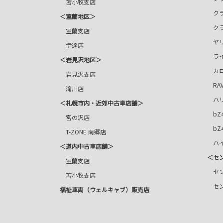
苫小牧支店
ク
＜室蘭地区＞
ク
室蘭支店
ヤリ
伊達店
ライ
＜岩見沢地区＞
カロ
岩見沢支店
RAV
滝川店
ハリ
＜札幌市内・近郊中古車店舗＞
bZ4
宮の沢店
bZ4X
T-ZONE 南郷店
ハイ
＜道内中古車店舗＞
＜セ
室蘭支店
セン
苫小牧支店
セン
福祉車両（ウェルキャブ）販売店