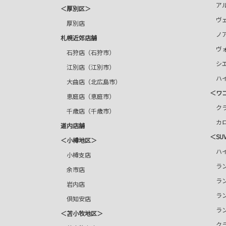
アル
＜厚別区＞
ヴェ
厚別店
ノ
札幌近郊店舗
ヴォ
石狩店（石狩市）
シエ
江別店（江別市）
ハイ
大曲店（北広島市）
＜ワ
恵庭店（恵庭市）
クラ
千歳店（千歳市）
カロ
道内店舗
＜SU
＜小樽地区＞
ハイ
小樽支店
ラン
余市店
ラン
岩内店
ラン
倶知安店
ラン
＜苫小牧地区＞
ク