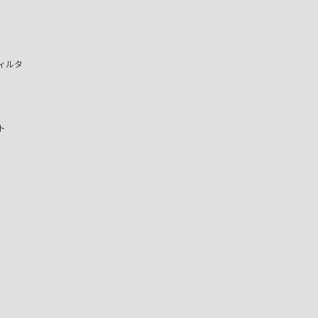
ィルタ
ト
）