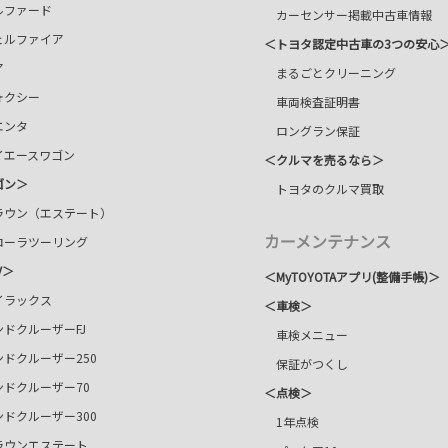
ファード
カーセンサー掲載中古車情報
ルファイア
＜トヨタ認定中古車の3つの安心
ア
まるごとクリーニング
クシー
車両検査証明書
ンタ
ロングラン保証
エースワゴン
＜クルマを売るなら＞
ゴン＞
トヨタのクルマ買取
ウン（エステート）
カーメンテナンス
ーラツーリング
V＞
＜
MyTOYOTAアプリ(整備手帳)＞
ラックス
＜車検＞
ドクルーザーFJ
車検メニュー
ドクルーザー250
保証がつくし
ドクルーザー70
＜点検＞
ドクルーザー300
1年点検
ラウンエステート