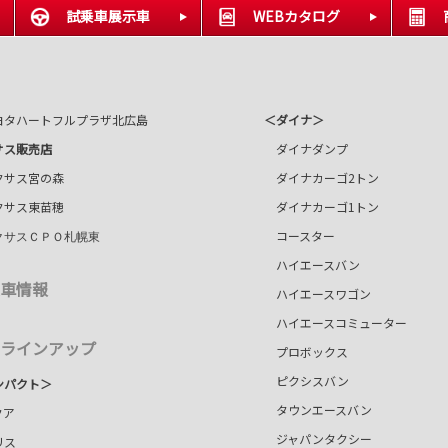
試乗車展示車
WEBカタログ
タハートフルプラザ北広島
＜ダイナ＞
サス販売店
ダイナダンプ
サス宮の森
ダイナカーゴ2トン
サス東苗穂
ダイナカーゴ1トン
コースター
クサスＣＰＯ札幌東
ハイエースバン
車情報
ハイエースワゴン
ハイエースコミューター
ラインアップ
プロボックス
ピクシスバン
ンパクト＞
タウンエースバン
ア
ジャパンタクシー
ス