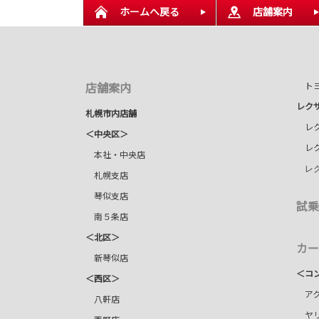
ホームへ戻る
店舗案内
店舗案内
トヨ
レク
札幌市内店舗
レク
＜中央区＞
レク
本社・中央店
レ
札幌支店
琴似支店
試乗
南５条店
＜北区＞
カー
新琴似店
＜コ
＜西区＞
アク
八軒店
ヤリ