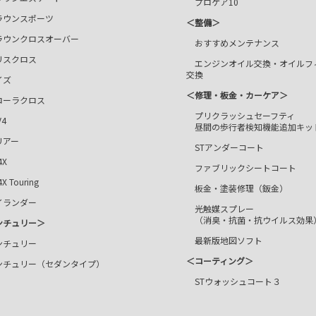
プロケア10
ラウンスポーツ
＜整備＞
ラウンクロスオーバー
おすすめメンテナンス
スクロス
エンジンオイル交換・オイルフ
交換
ズ
＜修理・板金・カーケア＞
ーラクロス
プリクラッシュセーフティ
4
昼間の歩行者検知機能追加キッ
アー
STアンダーコート
X
ファブリックシートコート
 Touring
板金・塗装修理（鈑金）
ランダー
光触媒スプレー
（消臭・抗菌・抗ウイルス効果
ンチュリー＞
最新版地図ソフト
チュリー
＜コーティング＞
チュリー（セダンタイプ）
STウォッシュコート３