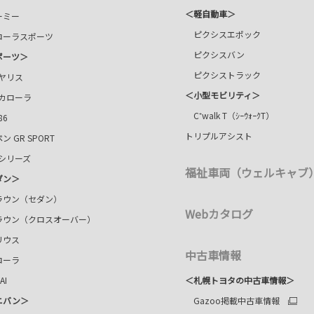
＜軽自動車＞
ミー
ピクシスエポック
ーラスポーツ
ピクシスバン
ポーツ＞
ピクシストラック
ヤリス
＜小型モビリティ＞
カローラ
C⁺walk T（ｼｰｳｫｰｸT）
86
トリプルアシスト
ン GR SPORT
シリーズ
福祉車両（ウェルキャブ
ダン＞
ウン（セダン）
Webカタログ
ラウン（クロスオーバー）
ウス
中古車情報
ーラ
AI
＜札幌トヨタの中古車情報＞
ニバン＞
Gazoo掲載中古車情報