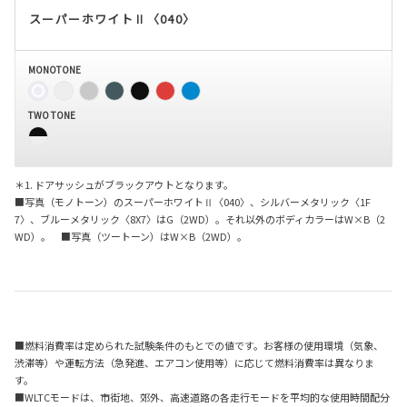
スーパーホワイトⅡ〈040〉
MONOTONE
TWO TONE
＊1. ドアサッシュがブラックアウトとなります。
■写真（モノトーン）のスーパーホワイトⅡ〈040〉、シルバーメタリック〈1F
7〉、ブルーメタリック〈8X7〉はG（2WD）。それ以外のボディカラーはW×B（2
WD）。 ■写真（ツートーン）はW×B（2WD）。
■燃料消費率は定められた試験条件のもとでの値です。お客様の使用環境（気象、
渋滞等）や運転方法（急発進、エアコン使用等）に応じて燃料消費率は異なりま
す。
■WLTCモードは、市街地、郊外、高速道路の各走行モードを平均的な使用時間配分