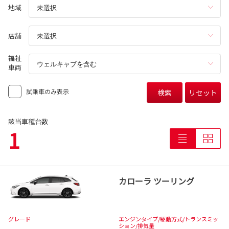
地域
店舗
福祉
車両
試乗車のみ表示
検索
リセット
該当車種台数
1
カローラ ツーリング
グレード
エンジンタイプ
/駆動方式/
トランスミッ
ション
/排気量