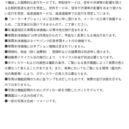
で構成した国際的な走行モードです。市街地モードは、信号や渋滞等の影響を受け
る比較的低速な走行を想定し、郊外モードは、信号や渋滞等の影響をあまり受けな
い走行を想定、高速道路モードは、高速道路等での走行を想定しています。
■「メーカーオプション」はご注文時に申し受けます。メーカーの工場で装着する
ため、ご注文後はお受けできませんので、ご了承ください。
■北海道地区の車両本体価格には寒冷地仕様が含まれます。
■車両本体価格は'26年5月現在のもので、予告なく変更となる場合があります。
■車両本体価格はタイヤパンク応急修理キット付の価格です。
■車両本体価格にはオプション価格は含まれていません。
■保険料、税金（除く消費税）、登録料などの諸費用は別途申し受けます。
■自動車リサイクル法の施行により、リサイクル料金が別途必要となります。
■ボディカラーおよび内装色は撮影の条件、ご覧になる表示画面によって実際の色と
は異なって見えることがあります。また、実車においてもご覧になる環境（屋内外、
光の角度等）により、ボディカラーの見え方は異なります。
■写真は機能説明のために各ランプを点灯したものです。実際の走行状態を示すも
のではありません。
■写真は機能説明のためにボディの一部を切断したカットモデルです。
■画面はハメ込み合成です。
■一部の写真は合成・イメージです。
購入を検討