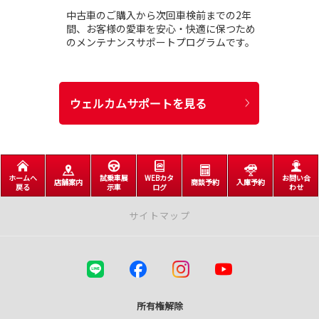
中古車のご購入から次回車検前までの2年
間、お客様の愛車を安心・快適に保つため
のメンテナンスサポートプログラムです。
ウェルカムサポートを見る
ホームへ
試乗車展
WEBカタ
お問い合
店舗案内
商談予約
入庫予約
戻る
示車
ログ
わせ
サイトマップ
店舗案内
札幌市内店舗
＜中央区＞
所有権解除
本社・中央店