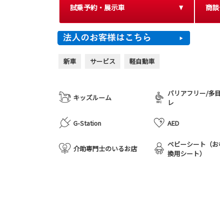
試乗予約・展示車
商談
新車
サービス
軽自動車
バリアフリー/多
キッズルーム
レ
G-Station
AED
ベビーシート（お
介助専門士のいるお店
換用シート）