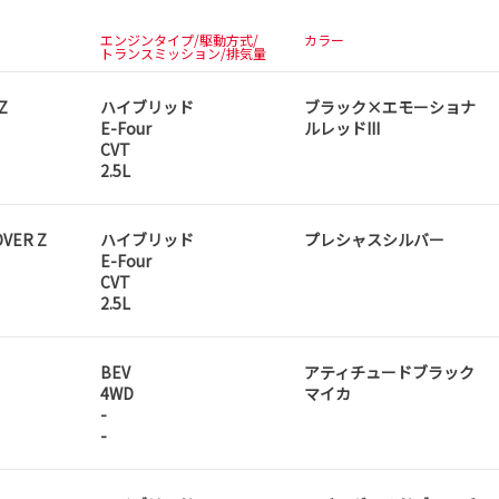
エンジンタイプ/駆動方式/
カラー
トランスミッション/排気量
Z
ハイブリッド
ブラック×エモーショナ
E-Four
ルレッドIII
CVT
2.5L
VER Z
ハイブリッド
プレシャスシルバー
E-Four
CVT
2.5L
BEV
アティチュードブラック
4WD
マイカ
-
-