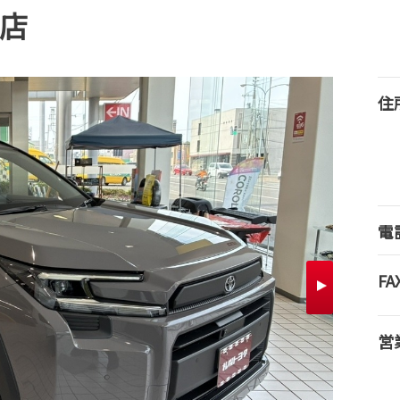
稲店
住
電
FA
営