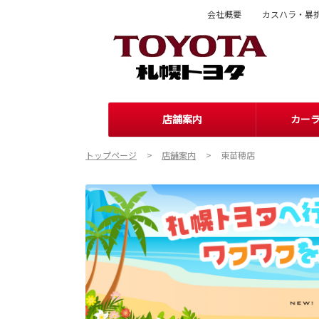
会社概要
カスハラ・暴
店舗案内
カー
トップページ
店舗案内
東苗穂店