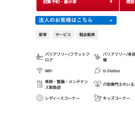
試乗予約・展示車
商談
新車
サービス
軽自動車
バリアフリー/フラットフ
バリアフリー/多
ロア
場
WiFi
G-Station
車検・整備・メンテナン
介助専門士のいる
ス取扱店
レディースコーナー
キッズコーナー