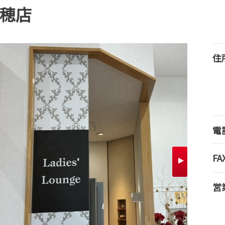
苗穂店
住
電
FA
営