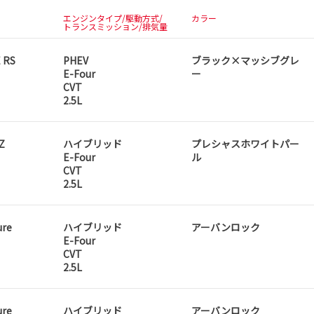
エンジンタイプ/駆動方式/
カラー
トランスミッション/排気量
 RS
PHEV
ブラック×マッシブグレ
E-Four
ー
CVT
2.5L
Z
ハイブリッド
プレシャスホワイトパー
E-Four
ル
CVT
2.5L
ure
ハイブリッド
アーバンロック
E-Four
CVT
2.5L
ure
ハイブリッド
アーバンロック