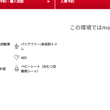
予約・購入相談
入庫予約
この環境ではma
目的駐車
バリアフリー/多目的トイ
レ
AED
ベビーシート（おむつ交
お店
換用シート）