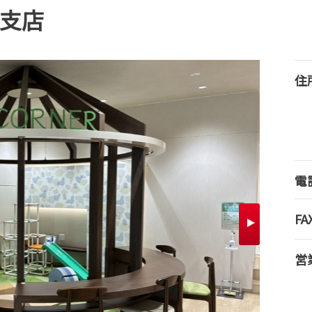
光支店
住
電
FA
営