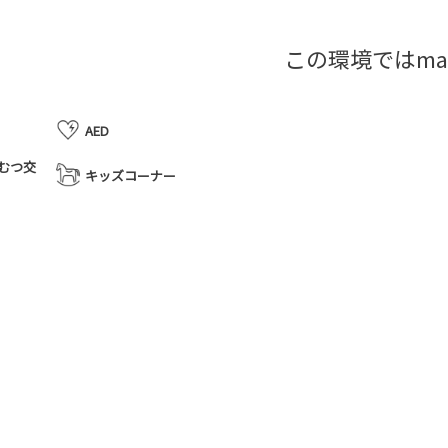
この環境ではma
AED
むつ交
キッズコーナー