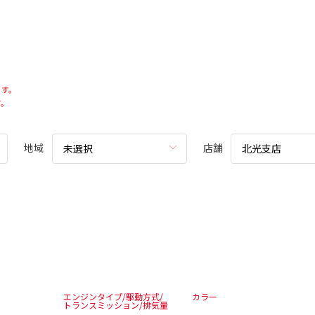
ます。
す。
地域
店舗
未選択
北光支店
エンジンタイプ/駆動方式/
カラー
トランスミッション/排気量