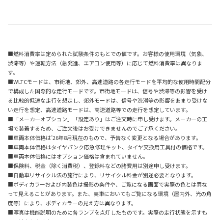
■燃料消費率は定められた試験条件のもとでの値です。お客様の使用環境（気象、
渋滞等）や運転方法（急発進、エアコン使用等）に応じて燃料消費率は異なりま
す。
■WLTCモードは、市街地、郊外、高速道路の各走行モードを平均的な使用時間配分
で構成した国際的な走行モードです。市街地モードは、信号や渋滞等の影響を受け
る比較的低速な走行を想定し、郊外モードは、信号や渋滞等の影響をあまり受けな
い走行を想定、高速道路モードは、高速道路等での走行を想定しています。
■「メーカーオプション」「設定あり」はご注文時に申し受けます。メーカーの工
場で装着するため、ご注文後はお受けできませんのでご了承ください。
■車両本体価格は’26年8月現在のもので、予告なく変更となる場合があります。
■車両本体価格はタイヤパンク応急修理キット、タイヤ交換用工具付の価格です。
■車両本体価格にはオプション価格は含まれていません。
■保険料、税金（除く消費税）、登録料などの諸費用は別途申し受けます。
■自動車リサイクル法の施行により、リサイクル料金が別途必要となります。
■ボディカラーおよび内装色は撮影の条件や、ご覧になる画面で実際の色とは異な
って見えることがあります。また、実車においてもご覧になる環境（屋内外、光の角
度等）により、ボディカラーの見え方は異なります。
■写真は機能説明のために各ランプを点灯したものです。実際の走行状態を示すも