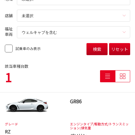
店舗
福祉
車両
試乗車のみ表示
検索
リセット
該当車種台数
1
GR86
グレード
エンジンタイプ
/駆動方式/
トランスミッ
ション
/排気量
RZ