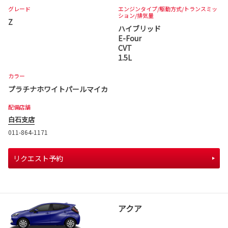
グレード
エンジンタイプ
/駆動方式/
トランスミッ
ション
/排気量
Z
ハイブリッド
E-Four
CVT
1.5L
カラー
プラチナホワイトパールマイカ
配備店舗
白石支店
011-864-1171
リクエスト予約
アクア