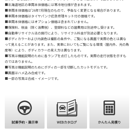
■北海道地区の車両本体価格には寒冷地仕様が含まれます。
■車両本体価格は'26年7月現在のもので、予告なく変更となる場合があります。
■車両本体価格はタイヤパンク応急修理キット付の価格です。
■車両本体価格にはオプション価格は含まれていません。
■保険料、税金（除く消費税）、登録料などの諸費用は別途申し受けます。
■自動車リサイクル法の施行により、リサイクル料金が別途必要となります。
■ボディカラーおよび内装色は撮影の条件や、ご覧になる画面で実際の色とは異な
って見えることがあります。また、実車においてもご覧になる環境（屋内外、光の角
度等）により、ボディカラーの見え方は異なります。
■写真は機能説明のために各ランプを点灯したものです。実際の走行状態を示すも
のではありません。
■写真は機能説明のためにボディの一部を切断したカットモデルです。
■画面はハメ込み合成です。
■一部の写真は合成・イメージです。
購入を検討
試乗予約・展示車
WEBカタログ
かんたん見積り