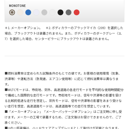
MONOTONE
＊1. メーカーオプション。 ＊2. ボディカラーのブラックマイカ〈209〉を選択した
場合、ブラックアウトは装着されません。また、ボディカラーのダークグレー〈1L
7〉を選択した場合、センターピラーにブラックアウトは装着されません。
■燃料消費率は定められた試験条件のもとでの値です。お客様の使用環境（気象、
渋滞等）や運転方法（急発進、エアコン使用等）に応じて燃料消費率は異なりま
す。
■WLTCモードは、市街地、郊外、高速道路の各走行モードを平均的な使用時間配分
で構成した国際的な走行モードです。市街地モードは、信号や渋滞等の影響を受け
る比較的低速な走行を想定し、郊外モードは、信号や渋滞等の影響をあまり受けな
い走行を想定、高速道路モードは、高速道路等での走行を想定しています。
■「メーカーオプション」「メーカーパッケージオプション」はご注文時に申し受
けます。メーカーの工場で装着するため、ご注文後はお受けできませんので、ご了
承ください。
■Uの一部装備は、ハードウェアアップグレードとして後付けが可能となります。