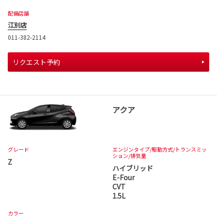
配備店舗
江別店
011-382-2114
リクエスト予約
アクア
グレード
エンジンタイプ
/駆動方式/
トランスミッ
ション
/排気量
Z
ハイブリッド
E-Four
CVT
1.5L
カラー