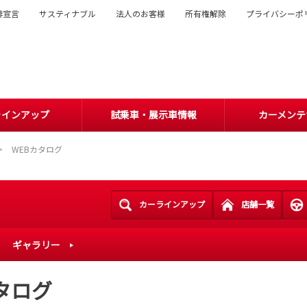
排宣言
サスティナブル
法人のお客様
所有権解除
プライバシーポ
ラインアップ
試乗車・展示車情報
カーメンテ
WEBカタログ
カーラインアップ
店舗一覧
ギャラリー
タログ