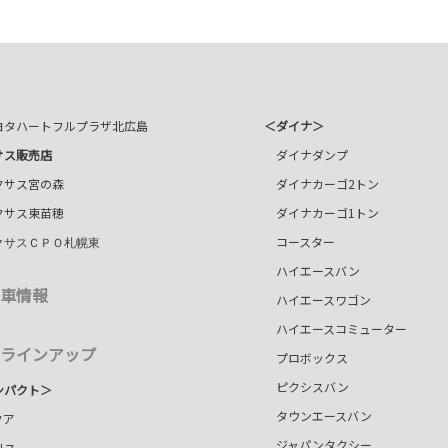
タハートフルプラザ北広島
＜ダイナ＞
サス販売店
ダイナダンプ
サス宮の森
ダイナカーゴ2トン
サス東苗穂
ダイナカーゴ1トン
コースター
クサスＣＰＯ札幌東
ハイエースバン
車情報
ハイエースワゴン
ハイエースコミューター
ラインアップ
プロボックス
ピクシスバン
ンパクト＞
タウンエースバン
ア
ジャパンタクシー
ス