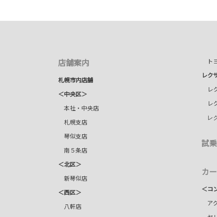
店舗案内
トヨ
レク
札幌市内店舗
レク
＜中央区＞
レク
本社・中央店
レ
札幌支店
琴似支店
試乗
南５条店
＜北区＞
カー
新琴似店
＜コ
＜西区＞
アク
八軒店
ヤリ