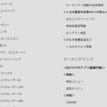
ファード
カーセンサー掲載中古車情報
ルファイア
＜トヨタ認定中古車の3つの安心
ア
まるごとクリーニング
クシー
車両検査証明書
ンタ
ロングラン保証
エースワゴン
＜クルマを売るなら＞
ゴン＞
トヨタのクルマ買取
ウン（エステート）
カーメンテナンス
ーラツーリング
V＞
＜
MyTOYOTAアプリ(整備手帳)＞
ラックス
＜車検＞
ドクルーザーFJ
車検メニュー
ドクルーザー250
保証がつくし
ドクルーザー70
＜点検＞
ドクルーザー300
1年点検