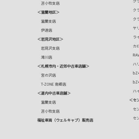
ク
苫小牧支店
ク
＜室蘭地区＞
ク
室蘭支店
ヤリ
伊達店
ライ
＜岩見沢地区＞
カロ
岩見沢支店
RAV
滝川店
ハリ
＜札幌市内・近郊中古車店舗＞
bZ4
宮の沢店
bZ4X
T-ZONE 南郷店
ハイ
＜道内中古車店舗＞
＜セ
室蘭支店
セン
苫小牧支店
セン
福祉車両（ウェルキャブ）販売店