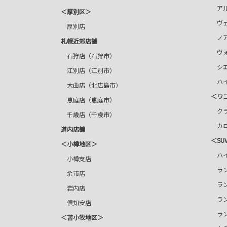
アル
＜厚別区＞
ヴェ
厚別店
ノ
札幌近郊店舗
ヴォ
石狩店（石狩市）
シエ
江別店（江別市）
ハイ
大曲店（北広島市）
＜ワ
恵庭店（恵庭市）
クラ
千歳店（千歳市）
カロ
道内店舗
＜SU
＜小樽地区＞
ハイ
小樽支店
ラン
余市店
ラン
岩内店
ラン
倶知安店
ラン
＜苫小牧地区＞