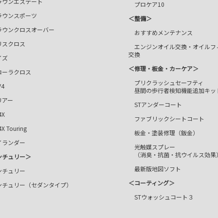
ラウンエステート
プロケア10
ラウンスポーツ
＜整備＞
ラウンクロスオーバー
おすすめメンテナンス
スクロス
エンジンオイル交換・オイルフ
交換
ズ
＜修理・板金・カーケア＞
ーラクロス
プリクラッシュセーフティ
4
昼間の歩行者検知機能追加キッ
アー
STアンダーコート
X
ファブリックシートコート
 Touring
板金・塗装修理（鈑金）
ランダー
光触媒スプレー
（消臭・抗菌・抗ウイルス効果
ンチュリー＞
最新版地図ソフト
チュリー
＜コーティング＞
チュリー（セダンタイプ）
STウォッシュコート３