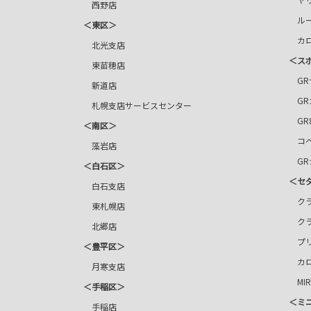
西野店
ルー
＜東区＞
カロ
北光支店
＜ス
東苗穂店
GR
新道店
GR
札幌支店サービスセンター
GR
＜南区＞
コペ
藻岩店
GR
＜白石区＞
＜セ
白石支店
クラ
東札幌店
ク
北郷店
プリ
＜豊平区＞
カロ
月寒支店
MIR
＜手稲区＞
＜ミ
手稲店