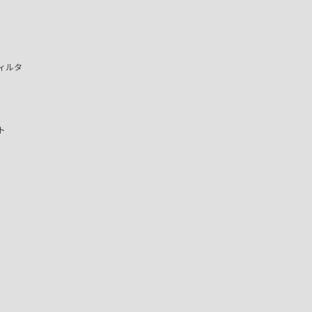
ィルタ
ト
）