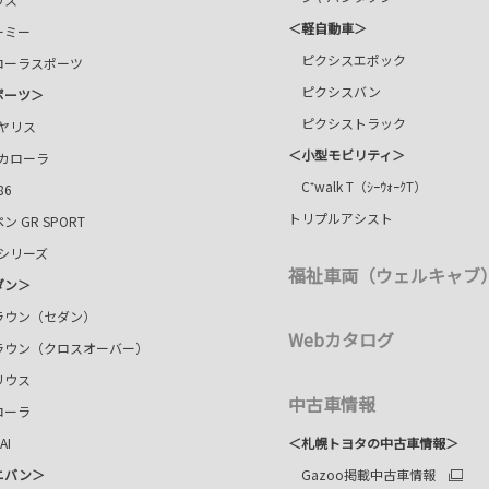
＜軽自動車＞
ミー
ピクシスエポック
ーラスポーツ
ピクシスバン
ポーツ＞
ピクシストラック
ヤリス
＜小型モビリティ＞
カローラ
C⁺walk T（ｼｰｳｫｰｸT）
86
トリプルアシスト
ン GR SPORT
シリーズ
福祉車両（ウェルキャブ
ダン＞
ウン（セダン）
Webカタログ
ラウン（クロスオーバー）
ウス
中古車情報
ーラ
AI
＜札幌トヨタの中古車情報＞
ニバン＞
Gazoo掲載中古車情報