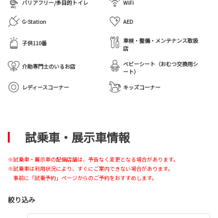
バリアフリー/多目的トイレ
WiFi
G-Station
AED
車検・整備・メンテナンス取扱
子供110番
店
ベビーシート（おむつ交換用シ
介助専門士のいるお店
ート）
レディースコーナー
キッズコーナー
試乗車・展示車情報
※試乗車・展示車の配備店舗は、予告なく変更となる場合があります。
※試乗車は利用状況により、すぐにご案内できない場合があります。
事前に「試乗予約」ページからのご予約をおすすめします。
絞り込み