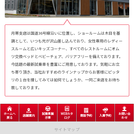
月寒支店は国道36号線沿いに位置し、ショールームは木目を基
調として、いつも光が沢山差し込んでおり、女性専用のレディー
スルームと広いキッズコーナー、すべてのレストルームにオム
ツ交換ベッドとベビーチェア、バリアフリーを備えております。
今話題の最新試乗車を豊富にご用意しております。気軽にお立
ち寄り頂き、当社おすすめのラインナップからお客様にピッタ
リの１台を捜してみては如何でしょうか、一同ご来店をお待ち
致しております。
ホームへ
試乗車展
WEBカタ
お問い合
店舗案内
商談予約
入庫予約
戻る
示車
ログ
わせ
サイトマップ