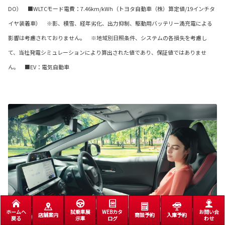
DO） ■WLTCモード電費：7.46km/kWh（トヨタ自動車（株）算定値/19インチタ
イヤ装着車） ※影、積雪、経年劣化、出力抑制、駆動用バッテリー満充電による
影響は考慮されておりません。 ※地域別日照条件、システムの各損失を考慮し
て、当社発電シミュレーションにより算出された値であり、保証値ではありませ
ん。 ■EV：電気自動車
ホームへ
試乗車展
WEBカタ
お問い合
店舗案内
商談予約
入庫予約
戻る
示車
ログ
わせ