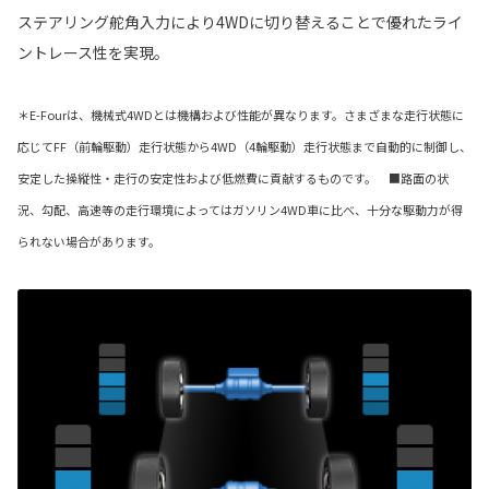
ステアリング舵角入力により4WDに切り替えることで優れたライ
ントレース性を実現。
＊E-Fourは、機械式4WDとは機構および性能が異なります。さまざまな走行状態に
応じてFF（前輪駆動）走行状態から4WD（4輪駆動）走行状態まで自動的に制御し、
安定した操縦性・走行の安定性および低燃費に貢献するものです。 ■路面の状
況、勾配、高速等の走行環境によってはガソリン4WD車に比べ、十分な駆動力が得
られない場合があります。