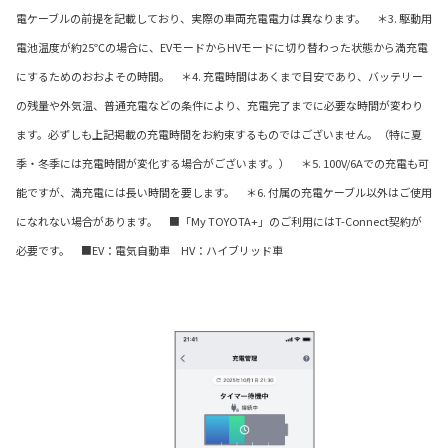
電ケーブルの前提を記載しており、実際の車両充電電力は異なります。 ＊3. 駆動用
電池温度が約25℃の場合に、EVモードからHVモードに切り替わった状態から満充電
にするためのおおよその時間。 ＊4. 充電時間はあくまで目安であり、バッテリー
の残量や外気温、普通充電などの条件により、充電完了までに必要な時間が変わり
ます。必ずしも上記掲載の充電時間をお約束するものではございません。（特に夏
季・冬季には充電時間が変化する場合がございます。） ＊5. 100V/6Aでの充電も可
能ですが、満充電には長い時間を要します。 ＊6. 付属の充電ケーブル以外はご使用
になれない場合があります。 ■「My TOYOTA+」のご利用にはT-Connect契約が
必要です。 ■EV：電気自動車 HV：ハイブリッド車