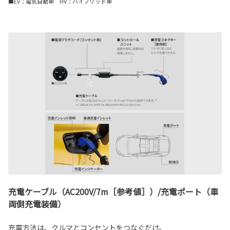
■EV：電気自動車 HV：ハイブリッド車
充電ケーブル（AC200V/7m［参考値］）/充電ポート（車
両側充電装備）
充電方法は、クルマとコンセントをつなぐだけ。