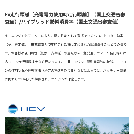
EV走行距離［充電電力使用時走行距離］（国土交通省審
査値）/ハイブリッド燃料消費率（国土交通省審査値）
＊1. エンジンとモーターにより、動力性能として発揮できる出力。トヨタ自動車
（株）算定値。 ■充電電力使用時走行距離は定められた試験条件のもとでの値で
す。お客様の使用環境（気象、渋滞等）や運転方法（急発進、エアコン使用等）に
応じてEV走行距離は大きく異なります。 ■エンジン、駆動用電池の状態、エアコ
ンの使用状況や運転方法（所定の車速を超える）などによっては、バッテリー残量
に関わらずEV走行が解除され、エンジンが作動します。