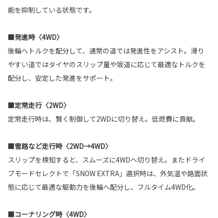
能を抑制している状態です。
■発進時〈4WD〉
後輪へトルクを配分して、通常の道では発進性をアシスト。滑り
やすい道ではタイヤのスリップ量や坂道に応じて最適なトルクを
配分し、安定した発進をサポート。
■定常走行〈2WD〉
定常走行時は、賢く制御して2WDに切り替え。低燃費に貢献。
■雪路など走行時〈2WD→4WD〉
スリップを検知すると、スムーズに4WDへ切り替え。またドライ
ブモードセレクトで「SNOW EXTRA」選択時は、外気温や路面状
態に応じて最適な駆動力を後輪へ配分し、フルタイム4WD化。
■コーナリング時〈4WD〉