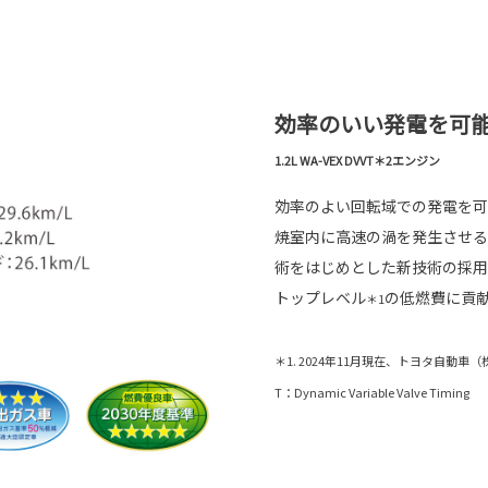
効率のいい発電を可
1.2L WA-VEX DVVT＊2エンジン
効率のよい回転域での発電を可
焼室内に高速の渦を発生させる
術をはじめとした新技術の採用
トップレベル
の低燃費に貢
＊1
＊1. 2024年11月現在、トヨタ自動車
T：Dynamic Variable Valve Timing