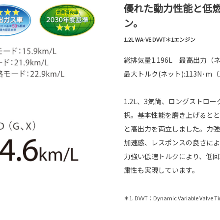
優れた動力性能と低
ン。
1.2L WA-VE DVVT＊1エンジン
総排気量1.196L 最高出力（ネット）
最大トルク(ネット):113N･m（11.5
1.2L、3気筒、ロングスト
択。基本性能を磨き上げるとと
と高出力を両立しました。力強
加速感、レスポンスの良さによ
力強い低速トルクにより、低回
粛性も実現しています。
＊1. DVVT：Dynamic Variable Valve T