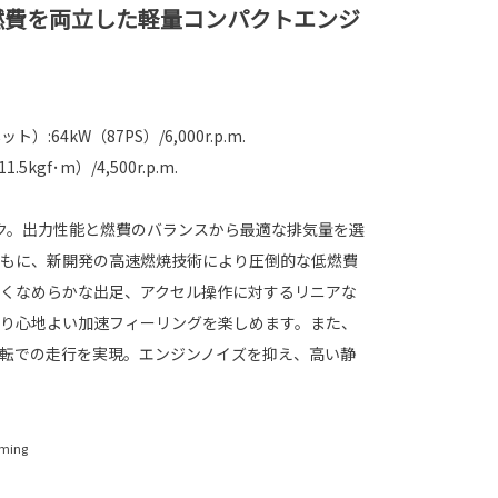
燃費を両立した軽量コンパクトエンジ
:64kW（87PS）/6,000r.p.m.
kgf･m）/4,500r.p.m.
ローク。出力性能と燃費のバランスから最適な排気量を選
もに、新開発の高速燃焼技術により圧倒的な低燃費
くなめらかな出足、アクセル操作に対するリニアな
り心地よい加速フィーリングを楽しめます。また、
転での走行を実現。エンジンノイズを抑え、高い静
iming