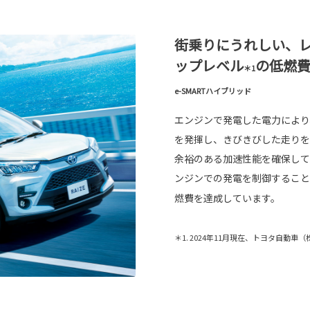
街乗りにうれしい、
ップレベル
の低燃
＊1
e-SMARTハイブリッド
エンジンで発電した電力により
を発揮し、きびきびした走りを
余裕のある加速性能を確保して
ンジンでの発電を制御すること
燃費を達成しています。
＊1. 2024年11月現在、トヨタ自動車