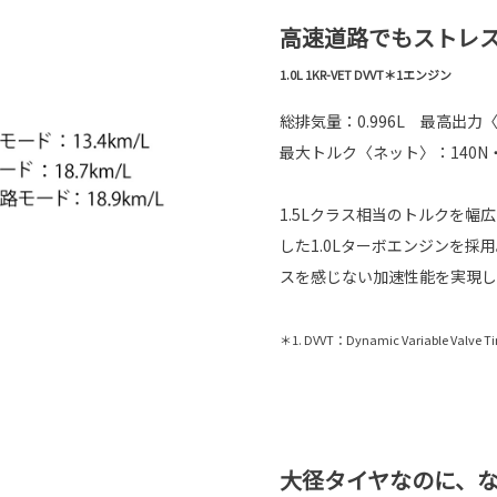
高速道路でもストレ
1.0L 1KR-VET DVVT＊1エンジン
総排気量：0.996L 最高出力〈ネッ
最大トルク〈ネット〉：140N・m（14
1.5Lクラス相当のトルクを
した1.0Lターボエンジンを
スを感じない加速性能を実現し
＊1. DVVT：Dynamic Variable Valve T
大径タイヤなのに、