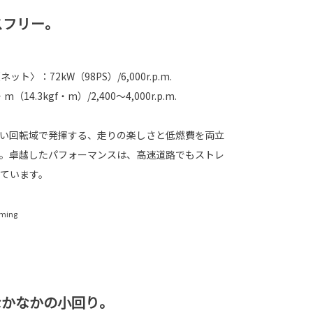
スフリー。
ト〉：72kW（98PS）/6,000r.p.m.
.3kgf・m）/2,400～4,000r.p.m.
幅広い回転域で発揮する、走りの楽しさと低燃費を両立
採用。卓越したパフォーマンスは、高速道路でもストレ
ています。
iming
なかなかの小回り。