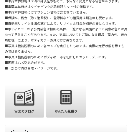
■車両本体価格は'25年9月現在のもので、予告なく変更となる場合があります。
■車両本体価格はタイヤパンク応急修理キット付の価格です。
■車両本体価格にはオプション価格は含まれていません。
■保険料、税金（除く消費税）、登録料などの諸費用は別途申し受けます。
■自動車リサイクル法の施行により、リサイクル料金が別途必要となります。
■ボディカラーおよび内装色は撮影の条件、ご覧になる画面によって実際の色とは異
なって見えることがあります。また、実車においてもご覧になる環境（屋内外、光の
角度等）により、ボディカラーの見え方は異なります。
■写真は機能説明のために各ランプを点灯したものです。実際の走行状態を示すも
のではありません。
■写真は機能説明のためにボディの一部を切断したカットモデルです。
■画面はハメ込み合成です。
■一部の写真は合成・イメージです。
購入を検討
WEBカタログ
かんたん見積り