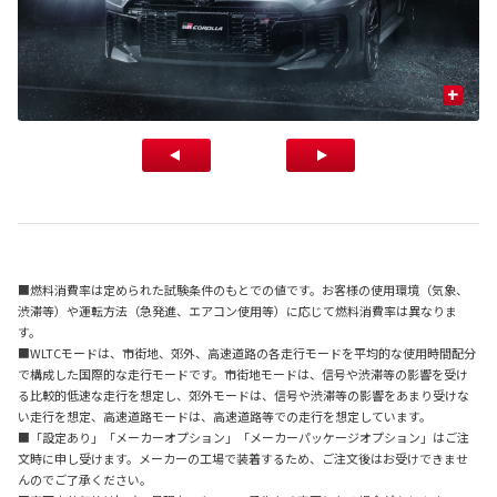
+
■燃料消費率は定められた試験条件のもとでの値です。お客様の使用環境（気象、
渋滞等）や運転方法（急発進、エアコン使用等）に応じて燃料消費率は異なりま
す。
■WLTCモードは、市街地、郊外、高速道路の各走行モードを平均的な使用時間配分
で構成した国際的な走行モードです。市街地モードは、信号や渋滞等の影響を受け
る比較的低速な走行を想定し、郊外モードは、信号や渋滞等の影響をあまり受けな
い走行を想定、高速道路モードは、高速道路等での走行を想定しています。
■「設定あり」「メーカーオプション」「メーカーパッケージオプション」はご注
文時に申し受けます。メーカーの工場で装着するため、ご注文後はお受けできませ
んのでご了承ください。